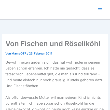
Zum
Inhalt
springen
Von Fischen und Röseliköhl
Von
MamaOTR
/
25. Februar 2011
Gewohnheiten ändern sich, das hat wohl jeder in seinem
Leben schon erfahren. Ich hätte nie gedacht, dass es
tatsächlich Lebensmittel gibt, die man als Kind toll fand –
und heute einfach nur noch grauslig. Kutteln gehören dazu.
Und Fischstäbchen.
Als pflichtbewusste Mutter will man seinem Kind ja nichts
vorenthalten; ich habe sogar schon Röseliköhl für die
Kleine gekocht, obwohl ich heute noch keine einzige grüne