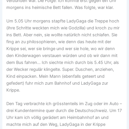
verbunden war. Die Folge: Ich konnte erst gegen ein Uhr
morgens ins heimische Bett fallen. Was folgte, war klar.
Um 5.05 Uhr morgens stapfte LadyGaga die Treppe hoch
(ihre Schritte weckten mich wie Godzilla) und kroch zu mir
ins Bett. Aber nein, sie wollte natürlich nicht schlafen. Sie
fing an zu philosophieren, wie denn das heute mit der
Krippe sei, wer sie bringe und wer sie hole, wo wir denn
den Kinderwagen verstauen würden und ob wir dann mit
dem Bus fahren… Ich siechte mich durch bis 5.45 Uhr, als
der Wecker regulär klingelte. Super. Duschen, anziehen,
Kind einpacken. Mein Mann (ebenfalls geteert und
gefedert) fuhr mich zum Bahnhof und LadyGaga zur
Krippe.
Den Tag verbrachte ich grösstenteils im Zug oder im Auto –
drei Kundentermine quer durch die Deutschschweiz. Um 17
Uhr kam ich völlig gerädert am Heimbahnhof an und
machte mich auf den Weg, LadyGaga in der Krippe