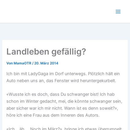
Zum
Inhalt
springen
Landleben gefällig?
Von
MamaOTR
/
20. März 2014
Ich bin mit LadyGaga im Dorf unterwegs. Plötzlich hält ein
Auto neben uns an, das Fenster wird heruntergekurbelt.
«Wusste ich es doch, dass Du schwanger bist! Ich hab
schon im Winter gedacht, mei, die könnte schwanger sein,
aber sicher war ich mir nicht. Wann ist es denn soweit?»,
höre ich eine Frau aus dem Inneren des Autors.
«Ich… äh…. Noch im März?», bringe ich etwas überrumpelt