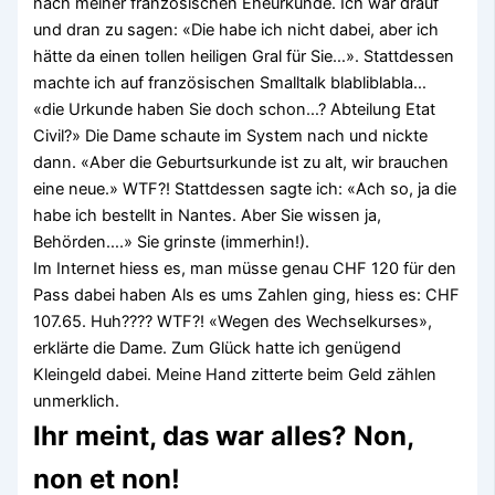
nach meiner französischen Eheurkunde. Ich war drauf
und dran zu sagen: «Die habe ich nicht dabei, aber ich
hätte da einen tollen heiligen Gral für Sie…». Stattdessen
machte ich auf französischen Smalltalk blabliblabla…
«die Urkunde haben Sie doch schon…? Abteilung Etat
Civil?» Die Dame schaute im System nach und nickte
dann. «Aber die Geburtsurkunde ist zu alt, wir brauchen
eine neue.» WTF?! Stattdessen sagte ich: «Ach so, ja die
habe ich bestellt in Nantes. Aber Sie wissen ja,
Behörden….» Sie grinste (immerhin!).
Im Internet hiess es, man müsse genau CHF 120 für den
Pass dabei haben Als es ums Zahlen ging, hiess es: CHF
107.65. Huh???? WTF?! «Wegen des Wechselkurses»,
erklärte die Dame. Zum Glück hatte ich genügend
Kleingeld dabei. Meine Hand zitterte beim Geld zählen
unmerklich.
Ihr meint, das war alles? Non,
non et non!