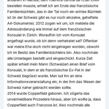
anderem in Nantes, dem «Service central de l’Etat-Civil»
bestellen musste, erhielt ich am Ende das französische
Familienbüchlein, das in der Tat noch ein echtes Büchlein
ist (in der Schweiz gibt es nur noch einzelne, geheftete
A4-Dokumente). 2012 zogen wir um, ich meldete die
Adressänderung wie immer auf dem französischen
Konsulat in Zürich. Woraufhin ich vom Konsulat
angefragt wurde, ob ich denn verheiratet sei? Offenbar
war meine Ehe doch nicht eingetragen worden, obwohl
ich im Besitz des Familienbüchleins bin. Also nochmals
alle Unterlagen bestellt und eingeschickt. Kurze Zeit
später erhielt mein Mann (Schweizer) einen Brief vom
Konsulat, in dem er als französischer Ex-Pat in der
Schweiz begrüsst wurde. Man lud ihn an eine
Informationsveranstaltung ein, in der ihm das Wesen der
Schweiz naher gebracht werden sollte.
2014 wurde Copperfield geboren. Ich zögerte das
unvermeidbare Prozedere hinaus, aber ich wollte ja, dass
Copperfield auch Franzose ist. Also nochmals alle