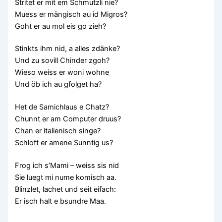
Stritet er mit em Schmutzli nie?
Muess er mängisch au id Migros?
Goht er au mol eis go zieh?
Stinkts ihm nid, a alles zdänke?
Und zu sovill Chinder zgoh?
Wieso weiss er woni wohne
Und öb ich au gfolget ha?
Het de Samichlaus e Chatz?
Chunnt er am Computer druus?
Chan er italienisch singe?
Schloft er amene Sunntig us?
Frog ich s’Mami – weiss sis nid
Sie luegt mi nume komisch aa.
Blinzlet, lachet und seit eifach:
Er isch halt e bsundre Maa.