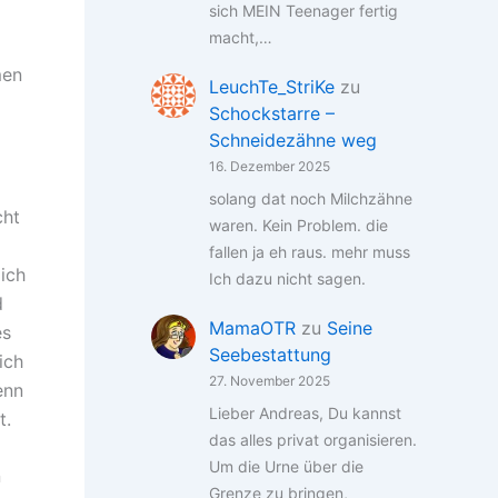
sich MEIN Teenager fertig
macht,…
men
LeuchTe_StriKe
zu
Schockstarre –
Schneidezähne weg
16. Dezember 2025
solang dat noch Milchzähne
cht
waren. Kein Problem. die
fallen ja eh raus. mehr muss
ich
Ich dazu nicht sagen.
d
MamaOTR
zu
Seine
es
Seebestattung
ich
27. November 2025
enn
Lieber Andreas, Du kannst
t.
das alles privat organisieren.
Um die Urne über die
n
Grenze zu bringen,