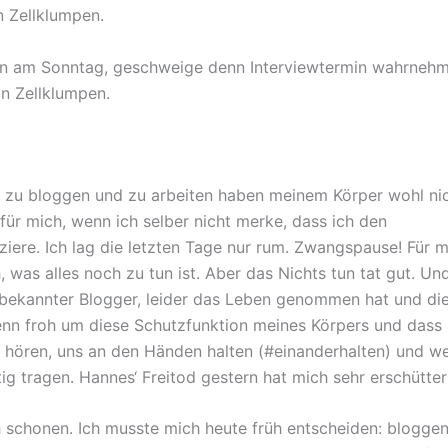
 Zellklumpen.
iten am Sonntag, geschweige denn Interviewtermin wahrneh
in Zellklumpen.
zu bloggen und zu arbeiten haben meinem Körper wohl ni
für mich, wenn ich selber nicht merke, dass ich den
iere. Ich lag die letzten Tage nur rum. Zwangspause! Für m
 was alles noch zu tun ist. Aber das Nichts tun tat gut. Un
 bekannter Blogger, leider das Leben genommen hat und di
denn froh um diese Schutzfunktion meines Körpers und dass 
ns hören, uns an den Händen halten (#einanderhalten) und w
g tragen. Hannes‘ Freitod gestern hat mich sehr erschütter
h schonen. Ich musste mich heute früh entscheiden: blogge