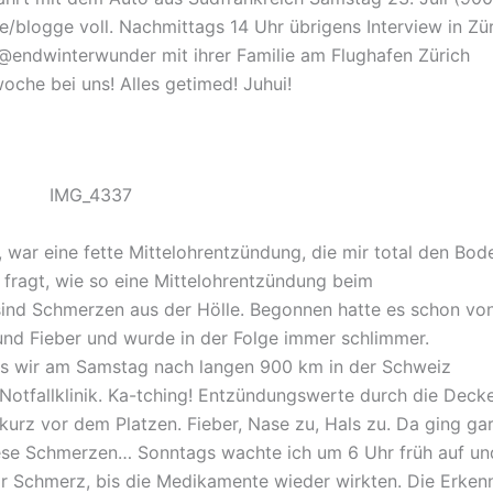
ite/blogge voll. Nachmittags 14 Uhr übrigens Interview in Zür
s @endwinterwunder mit ihrer Familie am Flughafen Zürich
oche bei uns! Alles getimed! Juhui!
war eine fette Mittelohrentzündung, die mir total den Bod
 fragt, wie so eine Mittelohrentzündung beim
 sind Schmerzen aus der Hölle. Begonnen hatte es schon vo
und Fieber und wurde in der Folge immer schlimmer.
ls wir am Samstag nach langen 900 km in der Schweiz
Notfallklinik. Ka-tching! Entzündungswerte durch die Decke
urz vor dem Platzen. Fieber, Nase zu, Hals zu. Da ging gar
diese Schmerzen… Sonntags wachte ich um 6 Uhr früh auf un
r Schmerz, bis die Medikamente wieder wirkten. Die Erkenn