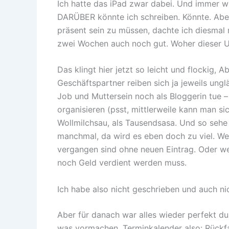
Ich hatte das iPad zwar dabei. Und immer w
DARÜBER könnte ich schreiben. Könnte. Aber 
präsent sein zu müssen, dachte ich diesmal 
zwei Wochen auch noch gut. Woher dieser U-
Das klingt hier jetzt so leicht und flockig, A
Geschäftspartner reiben sich ja jeweils ung
Job und Muttersein noch als Bloggerin tue –
organisieren (psst, mittlerweile kann man si
Wollmilchsau, als Tausendsasa. Und so sehe 
manchmal, da wird es eben doch zu viel. W
vergangen sind ohne neuen Eintrag. Oder we
noch Geld verdient werden muss.
Ich habe also nicht geschrieben und auch nich
Aber für danach war alles wieder perfekt dur
was vormachen. Terminkalender also: Rückfa