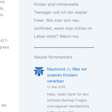
und
Kinder sind mittlerweile
ik,
Teenager und ich bin wieder
in
freier. Wie man sich neu
(er)findet, wenn man mitten im
Leben steht? Watch me.
24/7-
gress
Neuste Kommentare
r
Neumond
zu
Was wir
unseren Kindern
vererben
12. Mai 2026
Hallo, vielen Dank für den
schönen Beitrag! Fragen
h da
zum eigenen Vermächtnis