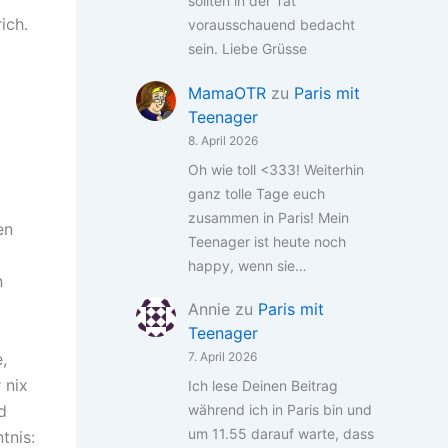
sollten in der Tat
ich.
vorausschauend bedacht
sein. Liebe Grüsse
MamaOTR
zu
Paris mit
Teenager
8. April 2026
Oh wie toll <333! Weiterhin
ganz tolle Tage euch
zusammen in Paris! Mein
en
Teenager ist heute noch
happy, wenn sie…
n
Annie
zu
Paris mit
Teenager
7. April 2026
,
 nix
Ich lese Deinen Beitrag
während ich in Paris bin und
d
um 11.55 darauf warte, dass
tnis: