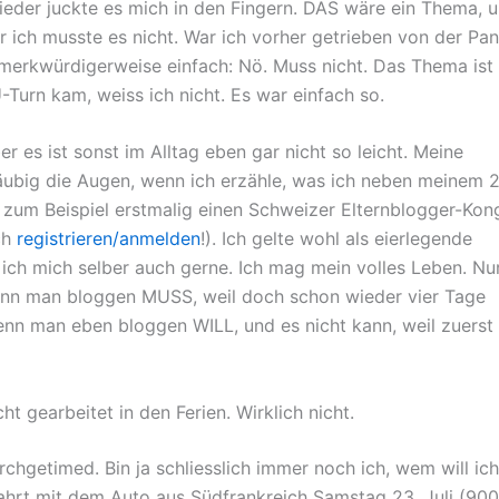
ieder juckte es mich in den Fingern. DAS wäre ein Thema, 
ich musste es nicht. War ich vorher getrieben von der Pan
merkwürdigerweise einfach: Nö. Muss nicht. Das Thema ist 
Turn kam, weiss ich nicht. Es war einfach so.
ber es ist sonst im Alltag eben gar nicht so leicht. Meine
läubig die Augen, wenn ich erzähle, was ich neben meinem 
 zum Beispiel erstmalig einen Schweizer Elternblogger-Kon
ch
registrieren/anmelden
!). Ich gelte wohl als eierlegende
ich mich selber auch gerne. Ich mag mein volles Leben. Nu
enn man bloggen MUSS, weil doch schon wieder vier Tage
nn man eben bloggen WILL, und es nicht kann, weil zuerst
t gearbeitet in den Ferien. Wirklich nicht.
chgetimed. Bin ja schliesslich immer noch ich, wem will ic
hrt mit dem Auto aus Südfrankreich Samstag 23. Juli (900