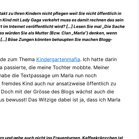
kt zu Ihren Kindern nicht pflegen weil Sie nicht öffentlich in
n Kind mit Lady Gaga verkehrt muss es damit rechnen das sein
t im Internet veröffentlicht wird? […] Lesen Sie mal „Die Sache
Was würden Sie als Mutter (Bzw. Clan „Marla“) denken, wenn
re? […] Böse Zungen könnten behaupten Sie machen Blogg-
arade zum Thema
Kindergartenmafia
. Ich hatte darin
la passierte, die meine Tochter mobbte. Meiner
h habe die Textpassage um Marla nun noch
n fremdes Kind auch nur ansatzweise öffentlich zu
il. Doch mit der Grösse des Blogs wächst auch die
s bewusst! Das Witzige dabei ist ja, dass ich Marla
ern und gehe auch nicht ins Frauenturnen. Kaffeekränzchen ist