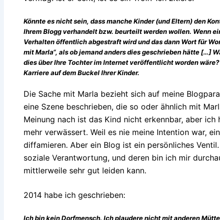
Könnte es nicht sein, dass manche Kinder (und Eltern) den Konta
Ihrem Blogg verhandelt bzw. beurteilt werden wollen. Wenn ei
Verhalten öffentlich abgestraft wird und das dann Wort für Wor
mit Marla“, als ob jemand anders dies geschrieben hätte […] 
dies über Ihre Tochter im Internet veröffentlicht worden wä
Karriere auf dem Buckel Ihrer Kinder.
Die Sache mit Marla bezieht sich auf meine Blogp
eine Szene beschrieben, die so oder ähnlich mit Mar
Meinung nach ist das Kind nicht erkennbar, aber ic
mehr verwässert. Weil es nie meine Intention war, ei
diffamieren. Aber ein Blog ist ein persönliches Vent
soziale Verantwortung, und deren bin ich mir durchau
mittlerweile sehr gut leiden kann.
2014 habe ich geschrieben:
Ich bin kein Dorfmensch. Ich plaudere nicht mit anderen Mütt