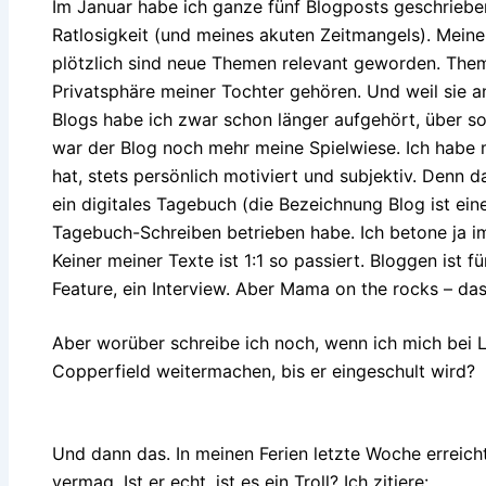
Im Januar habe ich ganze fünf Blogposts geschriebe
Ratlosigkeit (und meines akuten Zeitmangels). Meine
plötzlich sind neue Themen relevant geworden. Themen
Privatsphäre meiner Tochter gehören. Und weil sie 
Blogs habe ich zwar schon länger aufgehört, über s
war der Blog noch mehr meine Spielwiese. Ich habe 
hat, stets persönlich motiviert und subjektiv. Denn 
ein digitales Tagebuch (die Bezeichnung Blog ist ei
Tagebuch-Schreiben betrieben habe. Ich betone ja im
Keiner meiner Texte ist 1:1 so passiert. Bloggen ist 
Feature, ein Interview. Aber Mama on the rocks – da
Aber worüber schreibe ich noch, wenn ich mich bei L
Copperfield weitermachen, bis er eingeschult wird?
Und dann das. In meinen Ferien letzte Woche erreicht
vermag. Ist er echt, ist es ein Troll? Ich zitiere: