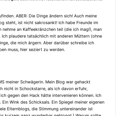
zufinden. ABER: Die Dinge ändern sich! Auch meine
g steht, ist nicht sakrosankt! Ich habe Freunde im
ch nehme an Kaffeekränzchen teil (die ich mag!), man
s. Ich plaudere tatsächlich mit anderen Müttern (ohne
ge, die mich ärgern. Aber darüber schreibe ich
ben muss, hier seziert zu werden.
SMS meiner Schwägerin. Mein Blog war gehackt
 nicht in Schockstarre, als ich davon erfuhr,
ich gegen den Hack hätte intervenieren können. Ich
r. Ein Wink des Schicksals. Ein Spiegel meiner eigenen
ele Elternblogs, die Stimmung untereinander ist
or kurzem ganz wunderbar gebloggt.) Warum sollte