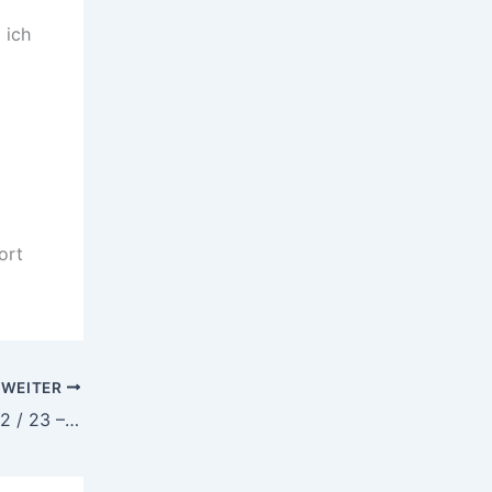
 ich
ort
WEITER
1000 Fragen an mich selbst #21 / 22 / 23 – Ich war am Ende der Welt