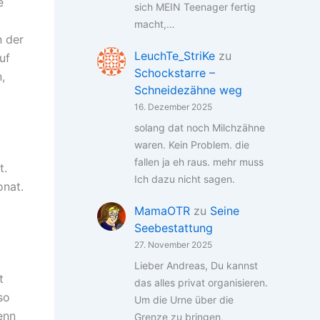
e
sich MEIN Teenager fertig
macht,…
n der
LeuchTe_StriKe
zu
uf
Schockstarre –
,
Schneidezähne weg
16. Dezember 2025
solang dat noch Milchzähne
waren. Kein Problem. die
fallen ja eh raus. mehr muss
t.
Ich dazu nicht sagen.
onat.
MamaOTR
zu
Seine
Seebestattung
27. November 2025
Lieber Andreas, Du kannst
t
das alles privat organisieren.
so
Um die Urne über die
enn
Grenze zu bringen,