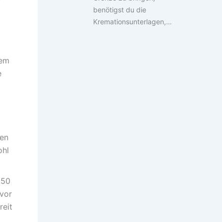
benötigst du die
Kremationsunterlagen,…
nem
e
sen
ohl
.50
 vor
reit