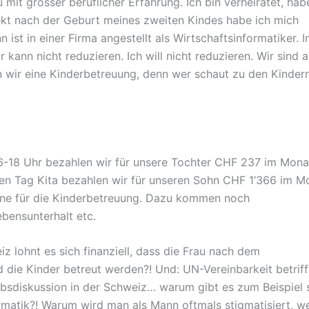
u mit grosser beruflicher Erfahrung. Ich bin verheiratet, hab
rekt nach der Geburt meines zweiten Kindes habe ich mich
ist in einer Firma angestellt als Wirtschaftsinformatiker. I
r kann nicht reduzieren. Ich will nicht reduzieren. Wir sind a
wir eine Kinderbetreuung, denn wer schaut zu den Kindern
16-18 Uhr bezahlen wir für unsere Tochter CHF 237 im Mona
ben Tag Kita bezahlen wir für unseren Sohn CHF 1‘366 im M
ine für die Kinderbetreuung. Dazu kommen noch
bensunterhalt etc.
iz lohnt es sich finanziell, dass die Frau nach dem
 die Kinder betreut werden?! Und: UN-Vereinbarkeit betriff
bsdiskussion in der Schweiz… warum gibt es zum Beispiel 
formatik?! Warum wird man als Mann oftmals stigmatisiert, w