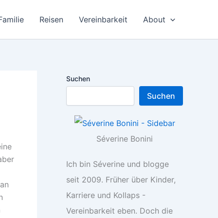
Familie
Reisen
Vereinbarkeit
About
Suchen
Suchen
Séverine Bonini
eine
aber
Ich bin Séverine und blogge
seit 2009. Früher über Kinder,
man
Karriere und Kollaps -
n
n
Vereinbarkeit eben. Doch die