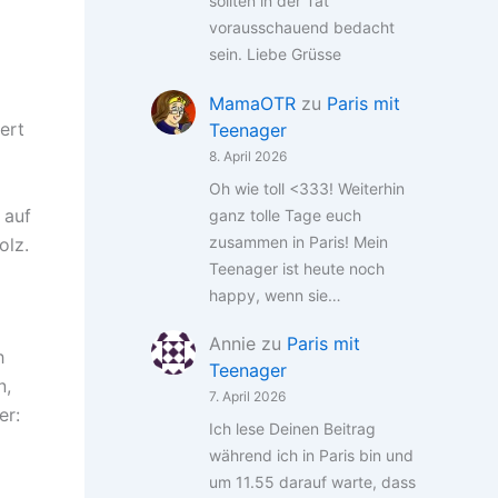
sollten in der Tat
vorausschauend bedacht
sein. Liebe Grüsse
MamaOTR
zu
Paris mit
ert
Teenager
8. April 2026
Oh wie toll <333! Weiterhin
 auf
ganz tolle Tage euch
zusammen in Paris! Mein
olz.
Teenager ist heute noch
happy, wenn sie…
Annie
zu
Paris mit
h
Teenager
n,
7. April 2026
er:
Ich lese Deinen Beitrag
während ich in Paris bin und
um 11.55 darauf warte, dass