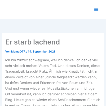
Zum
Inhalt
springen
Er starb lachend
Von
MamaOTR
/
14. September 2021
Ich bin zurzeit schweigsam, weil ich denke. Ich denke viel,
sehr viel seit meines Vaters Tod. Und dieses Denken, diese
Trauerarbeit, braucht Platz. Ähnlich wie Kreativität nicht in
einem Zeitslot von einer Stunde freigesetzt werden kann,
ist tiefes Denken und Erkennen frei von Raum und Zeit.
Und erst wenn wieder ein Mosaikstückchen am richtigen
Ort verankert ist, kann ich darüber schreiben hier auf dem
Blog. Heute gab es wieder einen Schlüsselmoment für mich
in meiner Trauer. Einen von vielen, sicher. Aber diesen hier