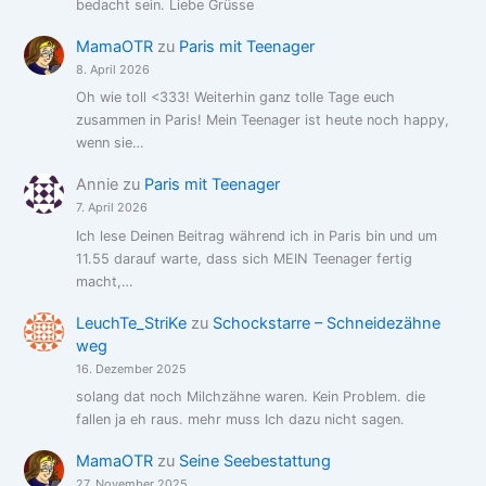
bedacht sein. Liebe Grüsse
MamaOTR
zu
Paris mit Teenager
8. April 2026
Oh wie toll <333! Weiterhin ganz tolle Tage euch
zusammen in Paris! Mein Teenager ist heute noch happy,
wenn sie…
Annie
zu
Paris mit Teenager
7. April 2026
Ich lese Deinen Beitrag während ich in Paris bin und um
11.55 darauf warte, dass sich MEIN Teenager fertig
macht,…
LeuchTe_StriKe
zu
Schockstarre – Schneidezähne
weg
16. Dezember 2025
solang dat noch Milchzähne waren. Kein Problem. die
fallen ja eh raus. mehr muss Ich dazu nicht sagen.
MamaOTR
zu
Seine Seebestattung
27. November 2025