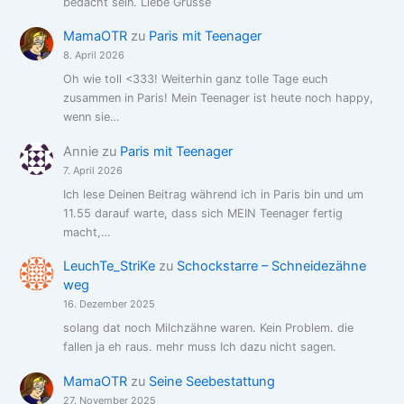
bedacht sein. Liebe Grüsse
MamaOTR
zu
Paris mit Teenager
8. April 2026
Oh wie toll <333! Weiterhin ganz tolle Tage euch
zusammen in Paris! Mein Teenager ist heute noch happy,
wenn sie…
Annie
zu
Paris mit Teenager
7. April 2026
Ich lese Deinen Beitrag während ich in Paris bin und um
11.55 darauf warte, dass sich MEIN Teenager fertig
macht,…
LeuchTe_StriKe
zu
Schockstarre – Schneidezähne
weg
16. Dezember 2025
solang dat noch Milchzähne waren. Kein Problem. die
fallen ja eh raus. mehr muss Ich dazu nicht sagen.
MamaOTR
zu
Seine Seebestattung
27. November 2025