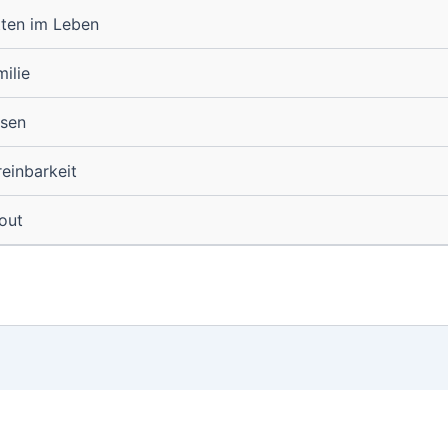
tten im Leben
ilie
isen
reinbarkeit
out