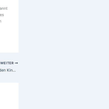
annt
tes
n
WEITER
Aus Babys werden Kleinkinder werden Kinder werden junge Persönlichkeiten