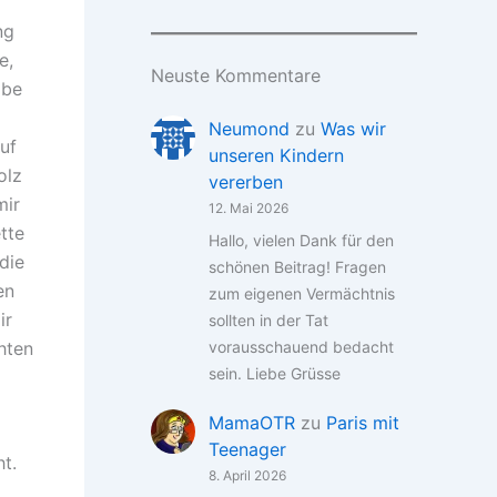
ng
e,
Neuste Kommentare
abe
Neumond
zu
Was wir
auf
unseren Kindern
olz
vererben
mir
12. Mai 2026
tte
Hallo, vielen Dank für den
die
schönen Beitrag! Fragen
en
zum eigenen Vermächtnis
ir
sollten in der Tat
hten
vorausschauend bedacht
sein. Liebe Grüsse
MamaOTR
zu
Paris mit
Teenager
t.
8. April 2026