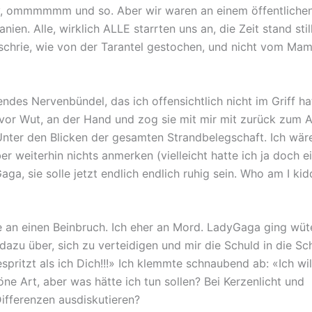
asy, ommmmmm und so. Aber wir waren an einem öffentliche
ien. Alle, wirklich ALLE starrten uns an, die Zeit stand still
schrie, wie von der Tarantel gestochen, und nicht vom Mam
des Nervenbündel, das ich offensichtlich nicht im Griff ha
or Wut, an der Hand und zog sie mit mir mit zurück zum A
nter den Blicken der gesamten Strandbelegschaft. Ich wär
er weiterhin nichts anmerken (vielleicht hatte ich ja doch e
, sie solle jetzt endlich endlich ruhig sein. Who am I kid
e an einen Beinbruch. Ich eher an Mord. LadyGaga ging wü
dazu über, sich zu verteidigen und mir die Schuld in die S
pritzt als ich Dich!!!» Ich klemmte schnaubend ab: «Ich wil
öne Art, aber was hätte ich tun sollen? Bei Kerzenlicht und
ifferenzen ausdiskutieren?