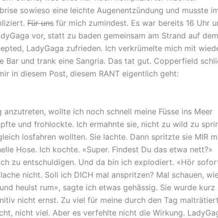
sbrise sowieso eine leichte Augenentzündung und musste i
iziert.
Für uns
für mich zumindest. Es war bereits 16 Uhr 
adyGaga vor, statt zu baden gemeinsam am Strand auf de
cepted, LadyGaga zufrieden. Ich verkrümelte mich mit wied
 Bar und trank eine Sangria. Das tat gut. Copperfield schli
ir in diesem Post, diesem RANT eigentlich geht:
anzutreten, wollte ich noch schnell meine Füsse ins Meer
fte und frohlockte. Ich ermahnte sie, nicht zu wild zu spri
eich losfahren wollten. Sie lachte. Dann spritzte sie MIR m
elle Hose. Ich kochte. «Super. Findest Du das etwa nett?»
ch zu entschuldigen. Und da bin ich explodiert. «Hör sofor
lache nicht. Soll ich DICH mal anspritzen? Mal schauen, wi
 und heulst rum», sagte ich etwas gehässig. Sie wurde kurz st
itiv nicht ernst. Zu viel für meine durch den Tag malträtier
cht, nicht viel. Aber es verfehlte nicht die Wirkung. LadyGa