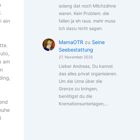
n
solang dat noch Milchzähne
.
waren. Kein Problem. die
i ein
fallen ja eh raus. mehr muss
Ich dazu nicht sagen.
MamaOTR
zu
Seine
tte.
Seebestattung
uto,
27. November 2025
e am
Lieber Andreas, Du kannst
in
das alles privat organisieren.
ding,
Um die Urne über die
Grenze zu bringen,
benötigst du die
tend
Kremationsunterlagen,…
chuhe
l