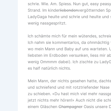
schrie. Wie. Am. Spiess. Nun gut, easy pe
Strand. Im kinder
liebenden
vergötternden Span
LadyGaga heulte und schrie und heulte und 
wenig nassgespritzt.
Ich schämte mich für mein wütendes, schreien
Ich nahm sie kommentarlos, da ohnmächtig v
wo mein Mann und Baby auf uns warteten. U
liebsten im Erdboden versunken, liess mir ab
wenig Ommmm dabei). Ich zischte zu LadyGaga
es half natürlich nichts.
Mein Mann, der nichts gesehen hatte, dacht
und schniefend und mit rotztriefender Nase 
zu schieben. «Du hast mich viel mehr nassges
jetzt nichts mehr hören!» Auch nicht die sch
einem Gläschen
Champagner
Oasis unsere D