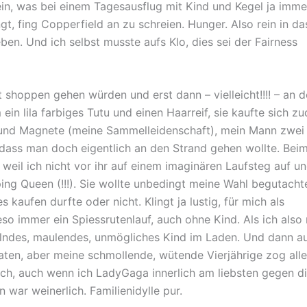
n, was bei einem Tagesausflug mit Kind und Kegel ja imme
t, fing Copperfield an zu schreien. Hunger. Also rein in da
en. Und ich selbst musste aufs Klo, dies sei der Fairness
 shoppen gehen würden und erst dann – vielleicht!!!! – an 
in lila farbiges Tutu und einen Haarreif, sie kaufte sich z
er und Magnete (meine Sammelleidenschaft), mein Mann zwei
 dass man doch eigentlich an den Strand gehen wollte. Bei
weil ich nicht vor ihr auf einem imaginären Laufsteg auf u
ng Queen (!!!). Sie wollte unbedingt meine Wahl begutacht
kaufen durfte oder nicht. Klingt ja lustig, für mich als
so immer ein Spiessrutenlauf, auch ohne Kind. Als ich also 
örgelndes, maulendes, unmögliches Kind im Laden. Und dann a
aten, aber meine schmollende, wütende Vierjährige zog alle
ich, auch wenn ich LadyGaga innerlich am liebsten gegen d
war weinerlich. Familienidylle pur.