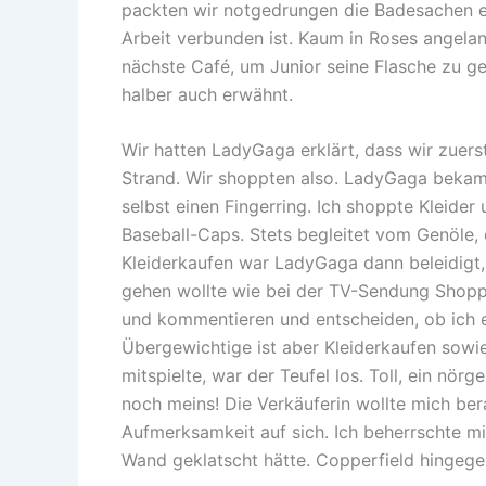
packten wir notgedrungen die Badesachen ei
Arbeit verbunden ist. Kaum in Roses angelang
nächste Café, um Junior seine Flasche zu geb
halber auch erwähnt.
Wir hatten LadyGaga erklärt, dass wir zuerst
Strand. Wir shoppten also. LadyGaga bekam e
selbst einen Fingerring. Ich shoppte Kleid
Baseball-Caps. Stets begleitet vom Genöle,
Kleiderkaufen war LadyGaga dann beleidigt, 
gehen wollte wie bei der TV-Sendung Shoppi
und kommentieren und entscheiden, ob ich es 
Übergewichtige ist aber Kleiderkaufen sowie
mitspielte, war der Teufel los. Toll, ein n
noch meins! Die Verkäuferin wollte mich ber
Aufmerksamkeit auf sich. Ich beherrschte m
Wand geklatscht hätte. Copperfield hingegen 