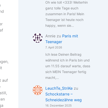
Oh wie toll <333! Weiterhin
m
ganz tolle Tage euch
und
zusammen in Paris! Mein
m
Teenager ist heute noch
er
happy, wenn sie…
ef
Annie
zu
Paris mit
Teenager
7. April 2026
Ich lese Deinen Beitrag
während ich in Paris bin und
ngen,
um 11.55 darauf warte, dass
it
sich MEIN Teenager fertig
macht,…
t auf
e
LeuchTe_StriKe
zu
ill,
Schockstarre –
ten
Schneidezähne weg
ga
16. Dezember 2025