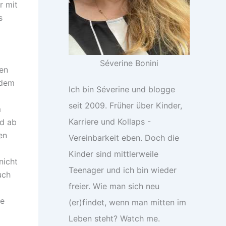
r mit
s
Séverine Bonini
den
udem
Ich bin Séverine und blogge
seit 2009. Früher über Kinder,
m
Karriere und Kollaps -
nd ab
en
Vereinbarkeit eben. Doch die
Kinder sind mittlerweile
nicht
Teenager und ich bin wieder
uch
freier. Wie man sich neu
ie
(er)findet, wenn man mitten im
Leben steht? Watch me.