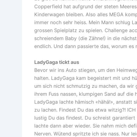
Copperfield hat aufgrund der steten Meere
Kinderwagen bleiben. Also alles MEGA kompl
immer noch sehr heiss. Mein Mann schlug L
grossen Spielplatz zu spielen. Challenge ac
schreiendem Baby (die Zähne!) in die nächste
endlich. Und dann passierte das, worum es m
LadyGaga tickt aus
Bevor wir ins Auto stiegen, um den Heimweg 
halten. LadyGaga kam begeistert mit und hüp
um sich nicht schmutzig zu machen, da wir gl
ihrem Fuss nassen, klumpigen Sand auf die h
LadyGaga lachte hämisch «hähä!», anstatt si
zu lachen. Findest Du das etwa witzig?! ICH 
lustig Du das findest. Du schreist garantiert
lachte dann aber wieder. Sie nahm mich defin
Nerven. Wütend spritzte ich sie nass. Nur lei