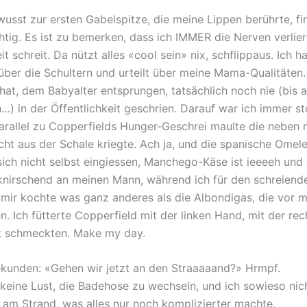
usst zur ersten Gabelspitze, die meine Lippen berührte, fi
htig. Es ist zu bemerken, dass ich IMMER die Nerven verlier
t schreit. Da nützt alles «cool sein» nix, schflippaus. Ich h
über die Schultern und urteilt über meine Mama-Qualitäten.
a hat, dem Babyalter entsprungen, tatsächlich noch nie (bis 
 in der Öffentlichkeit geschrien. Darauf war ich immer st
arallel zu Copperfields Hunger-Geschrei maulte die neben 
cht aus der Schale kriegte. Ach ja, und die spanische Omele
sich nicht selbst eingiessen, Manchego-Käse ist ieeeeh und 
eknirschend an meinen Mann, während ich für den schreiend
 mir kochte was ganz anderes als die Albondigas, die vor m
. Ich fütterte Copperfield mit der linken Hand, mit der rec
alt schmeckten. Make my day.
ekunden: «Gehen wir jetzt an den Straaaaand?» Hrmpf.
keine Lust, die Badehose zu wechseln, und ich sowieso nich
 am Strand, was alles nur noch komplizierter machte.