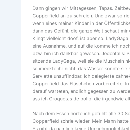
Dann gingen wir Mittagessen, Tapas. Zeitbew
Copperfield an zu schreien. Und zwar so ric
wenn eines meiner Kinder in der Öffentlichkei
dann das Gefühl, die ganze Welt schaut mir 
Klingt vielleicht doof, ist aber so. LadyGag
eine Ausnahme, und auf die komme ich noch…)
bzw. bin ich dankbar gewesen. Jedenfalls: P
sitzende LadyGaga, weil sie die Muscheln ni
schmeckte ihr nicht, das Wasser konnte sie 
Serviette unauffindbar. Ich delegierte zähn
Copperfield das Fläschchen vorbereitete. In
darauf warteten, endlich gegessen zu werden
ass ich Croquetas de pollo, die irgendwie 
Nach dem Essen hörte ich gefühlt alle 30 S
Copperfield schrie wieder. Mein Mann hatte 
Es gibt da nämlich keine Umziehmöglichkeit