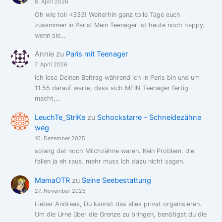
8. April 2026
Oh wie toll <333! Weiterhin ganz tolle Tage euch
zusammen in Paris! Mein Teenager ist heute noch happy,
wenn sie…
Annie
zu
Paris mit Teenager
7. April 2026
Ich lese Deinen Beitrag während ich in Paris bin und um
11.55 darauf warte, dass sich MEIN Teenager fertig
macht,…
LeuchTe_StriKe
zu
Schockstarre – Schneidezähne
weg
16. Dezember 2025
solang dat noch Milchzähne waren. Kein Problem. die
fallen ja eh raus. mehr muss Ich dazu nicht sagen.
MamaOTR
zu
Seine Seebestattung
27. November 2025
Lieber Andreas, Du kannst das alles privat organisieren.
Um die Urne über die Grenze zu bringen, benötigst du die