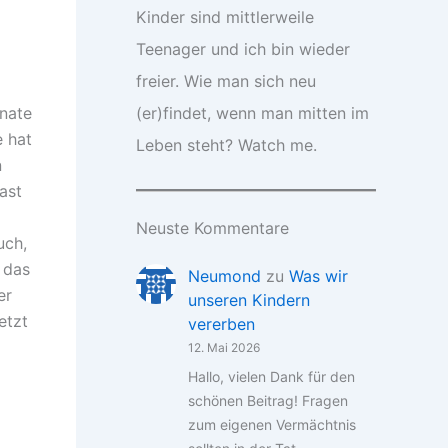
Kinder sind mittlerweile
Teenager und ich bin wieder
freier. Wie man sich neu
onate
(er)findet, wenn man mitten im
e hat
Leben steht? Watch me.
n
ast
Neuste Kommentare
uch,
 das
Neumond
zu
Was wir
er
unseren Kindern
etzt
vererben
12. Mai 2026
Hallo, vielen Dank für den
schönen Beitrag! Fragen
zum eigenen Vermächtnis