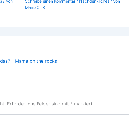
s
/ Von
Schreibe einen Kommentar
/
Nachdenkliches
/ Von
MamaOTR
t das? - Mama on the rocks
ht.
Erforderliche Felder sind mit
*
markiert