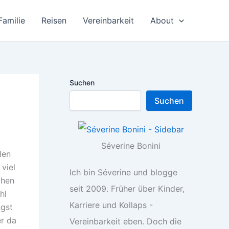
Familie
Reisen
Vereinbarkeit
About
Suchen
Suchen
Séverine Bonini
len
viel
Ich bin Séverine und blogge
chen
seit 2009. Früher über Kinder,
hl
Karriere und Kollaps -
ngst
r da
Vereinbarkeit eben. Doch die