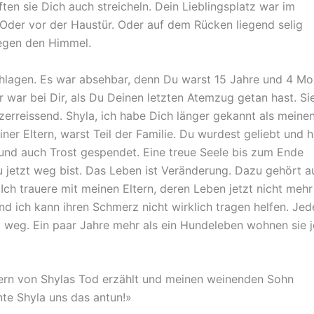
ften sie Dich auch streicheln. Dein Lieblingsplatz war im
Oder vor der Haustür. Oder auf dem Rücken liegend selig
egen den Himmel.
chlagen. Es war absehbar, denn Du warst 15 Jahre und 4 M
 war bei Dir, als Du Deinen letzten Atemzug getan hast. Si
zerreissend. Shyla, ich habe Dich länger gekannt als meine
er Eltern, warst Teil der Familie. Du wurdest geliebt und h
und auch Trost gespendet. Eine treue Seele bis zum Ende
u jetzt weg bist. Das Leben ist Veränderung. Dazu gehört a
ch trauere mit meinen Eltern, deren Leben jetzt nicht mehr
und ich kann ihren Schmerz nicht wirklich tragen helfen. Jed
it weg. Ein paar Jahre mehr als ein Hundeleben wohnen sie j
ern von Shylas Tod erzählt und meinen weinenden Sohn
nte Shyla uns das antun!»