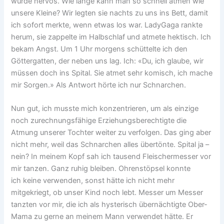
wurde nervös. Wie lange kann man so schnell atmen wie
unsere Kleine? Wir legten sie nachts zu uns ins Bett, damit
ich sofort merkte, wenn etwas los war. LadyGaga rankte
herum, sie zappelte im Halbschlaf und atmete hektisch. Ich
bekam Angst. Um 1 Uhr morgens schüttelte ich den
Göttergatten, der neben uns lag. Ich: «Du, ich glaube, wir
müssen doch ins Spital. Sie atmet sehr komisch, ich mache
mir Sorgen.» Als Antwort hörte ich nur Schnarchen.
Nun gut, ich musste mich konzentrieren, um als einzige
noch zurechnungsfähige Erziehungsberechtigte die
Atmung unserer Tochter weiter zu verfolgen. Das ging aber
nicht mehr, weil das Schnarchen alles übertönte. Spital ja –
nein? In meinem Kopf sah ich tausend Fleischermesser vor
mir tanzen. Ganz ruhig bleiben. Ohrenstöpsel konnte
ich keine verwenden, sonst hätte ich nicht mehr
mitgekriegt, ob unser Kind noch lebt. Messer um Messer
tanzten vor mir, die ich als hysterisch übernächtigte Ober-
Mama zu gerne an meinem Mann verwendet hätte. Er