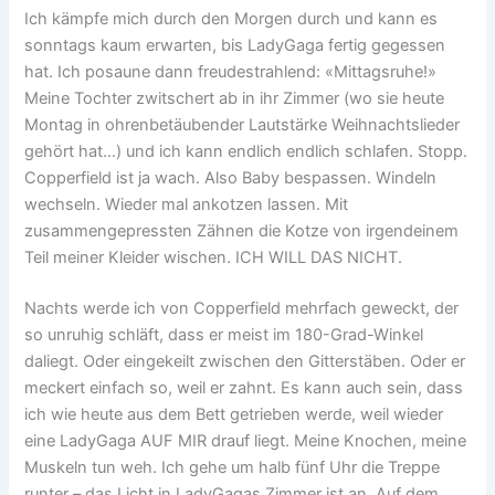
Ich kämpfe mich durch den Morgen durch und kann es
sonntags kaum erwarten, bis LadyGaga fertig gegessen
hat. Ich posaune dann freudestrahlend: «Mittagsruhe!»
Meine Tochter zwitschert ab in ihr Zimmer (wo sie heute
Montag in ohrenbetäubender Lautstärke Weihnachtslieder
gehört hat…) und ich kann endlich endlich schlafen. Stopp.
Copperfield ist ja wach. Also Baby bespassen. Windeln
wechseln. Wieder mal ankotzen lassen. Mit
zusammengepressten Zähnen die Kotze von irgendeinem
Teil meiner Kleider wischen. ICH WILL DAS NICHT.
Nachts werde ich von Copperfield mehrfach geweckt, der
so unruhig schläft, dass er meist im 180-Grad-Winkel
daliegt. Oder eingekeilt zwischen den Gitterstäben. Oder er
meckert einfach so, weil er zahnt. Es kann auch sein, dass
ich wie heute aus dem Bett getrieben werde, weil wieder
eine LadyGaga AUF MIR drauf liegt. Meine Knochen, meine
Muskeln tun weh. Ich gehe um halb fünf Uhr die Treppe
runter – das Licht in LadyGagas Zimmer ist an. Auf dem