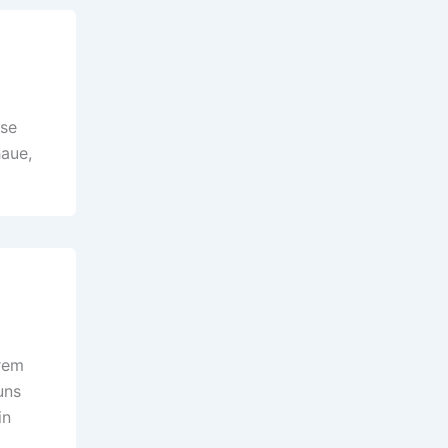
ase
haue,
hrem
uns
in