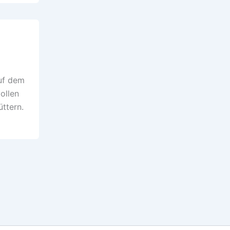
auf dem
ollen
üttern.