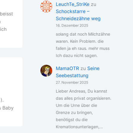
LeuchTe_StriKe
zu
Schockstarre –
beisst
Schneidezähne weg
n
16. Dezember 2025
ich
solang dat noch Milchzähne
waren. Kein Problem. die
fallen ja eh raus. mehr muss
Ich dazu nicht sagen.
MamaOTR
zu
Seine
Seebestattung
27. November 2025
Lieber Andreas, Du kannst
das alles privat organisieren.
).
Um die Urne über die
s Baby
Grenze zu bringen,
benötigst du die
Kremationsunterlagen,…